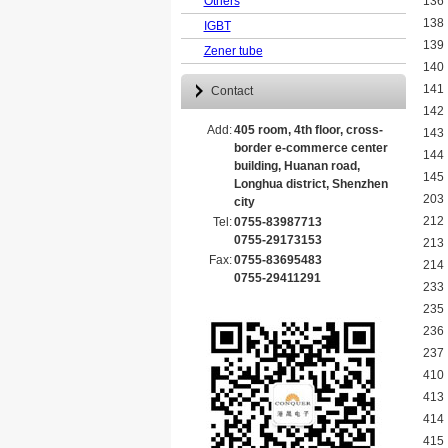
Others
136
138
IGBT
139
Zener tube
140
141
Contact
142
Add:
405 room, 4th floor, cross-
143
border e-commerce center
144
building, Huanan road,
145
Longhua district, Shenzhen
203
city
212
Tel:
0755-83987713
0755-29173153
213
Fax:
0755-83695483
214
0755-29411291
233
235
236
237
410
413
414
415