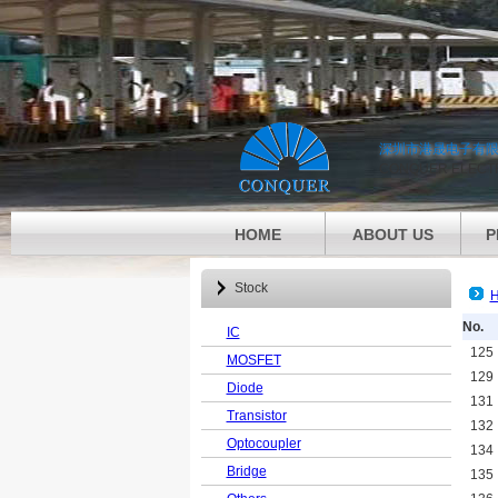
深圳市港晟电子有
CONQUER ELECTR
HOME
ABOUT US
P
Stock
No.
IC
125
MOSFET
129
Diode
131
Transistor
132
Optocoupler
134
Bridge
135