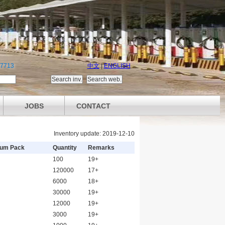
87713
中文
|
ENGLISH
JOBS
CONTACT
Inventory update: 2019-12-10
um Pack
Quantity
Remarks
100
19+
120000
17+
6000
18+
30000
19+
12000
19+
3000
19+