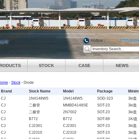
Hotline：
0755-839
限公司
ONICS SHENZHEN CO.,LTD
RODUCTS
STOCK
CASE
NEWS
Home
-
Stock
-
Diode
Brand
Stock Name
Model
Package
Minim
CJ
1N4148WS
1N4148WS
SOD-323
3k/盘
CJ
二极管
MMBD4148SE
SOT-23
3k/盘
CJ
二极管
2N7002
SOT-23
3k/盘
CJ
B772
B772
SOT-89
1K/盘
CJ
CJ2301
CJ2301
SOT-23
3k/盘
CJ
CJ2310
CJ2310
SOT-23
3k/盘