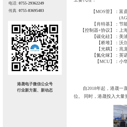
电话:
0755-29362249
传真:
0755-83695483
【MOS管】：
富鼎
(A
【肖特基】：
节能
【控制器+协议】：
上海
【碳化硅】：
美浦
【桥堆】：
沃尔
【光耦】：
兆龙(
【氮化镓】：
英诺赛
【MCU】：
小
港晟电子微信公众号
自2018年起，港晟一
行业新方案、新动态
位。 同时，港晟投入大