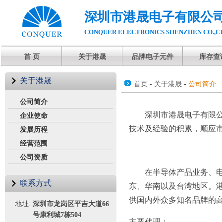
深圳市港晟电子有限公
CONQUER ELECTRONICS SHENZHEN CO.,L
首 页
关于港晟
品牌电子元件
库存查
关于港晟
首页
-
关于港晟
-
公司简介
公司简介
深圳市港晟电子有限公司
企业使命
技术及经验的积累，顺应
发展历程
经营范围
公司资质
在半导体产品业务、电源
联系方式
东、华南以及台湾地区。
供国内外众多知名品牌的
地址:
深圳市龙岗区平吉大道66
号康利城7栋504
主要代理：